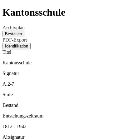
Kantonsschule
Archivplan
Bestellen
PDF-Export
Identifikation
Titel
Kantonsschule
Signatur
A.2-7
Stufe
Bestand
Entstehungszeitraum
1812 - 1942
Altsignatur