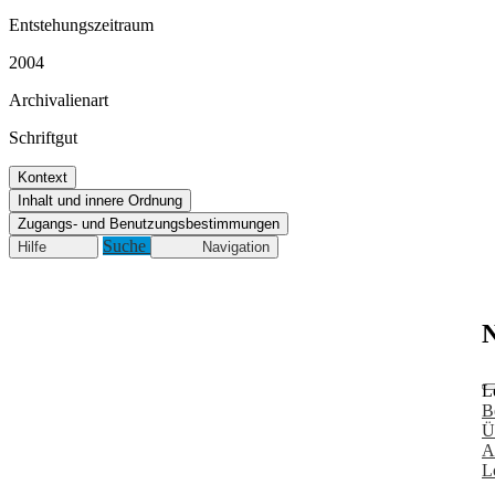
Entstehungszeitraum
2004
Archivalienart
Schriftgut
Kontext
Inhalt und innere Ordnung
Zugangs- und Benutzungsbestimmungen
Suche
Hilfe
Navigation
N
L
B
Ü
A
L