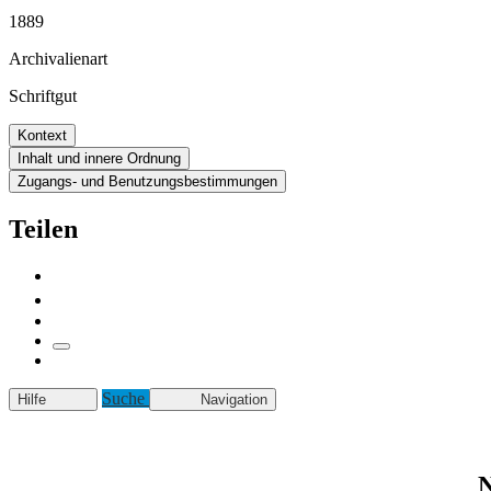
1889
Archivalienart
Schriftgut
Kontext
Inhalt und innere Ordnung
Zugangs- und Benutzungsbestimmungen
Teilen
Suche
Hilfe
Navigation
N