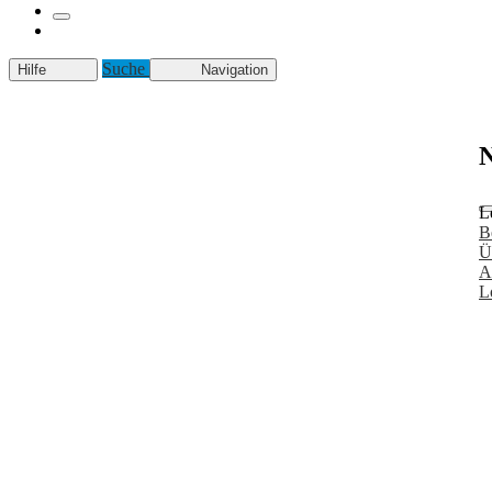
Suche
Hilfe
Navigation
N
L
B
Ü
A
L