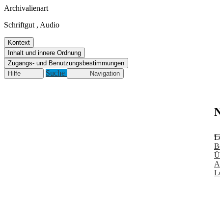
Archivalienart
Schriftgut
,
Audio
Kontext
Inhalt und innere Ordnung
Zugangs- und Benutzungsbestimmungen
Suche
Hilfe
Navigation
N
L
B
Ü
A
L