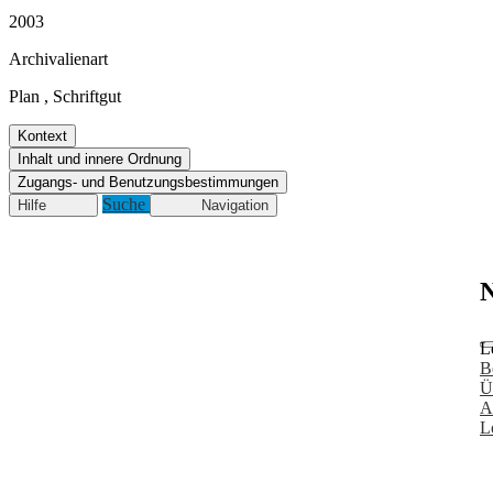
2003
Archivalienart
Plan
,
Schriftgut
Kontext
Inhalt und innere Ordnung
Zugangs- und Benutzungsbestimmungen
Suche
Hilfe
Navigation
N
L
B
Ü
A
L