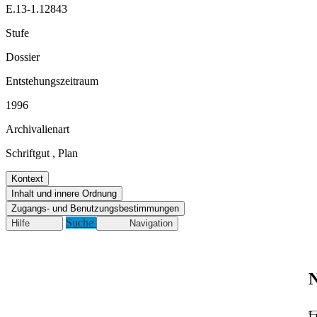
E.13-1.12843
Stufe
Dossier
Entstehungszeitraum
1996
Archivalienart
Schriftgut
,
Plan
Kontext
Inhalt und innere Ordnung
Zugangs- und Benutzungsbestimmungen
Suche
Hilfe
Navigation
N
L