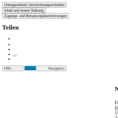
Untergeordnete Verzeichnungseinheiten
Inhalt und innere Ordnung
Zugangs- und Benutzungsbestimmungen
Teilen
Suche
Hilfe
Navigation
N
L
B
Ü
A