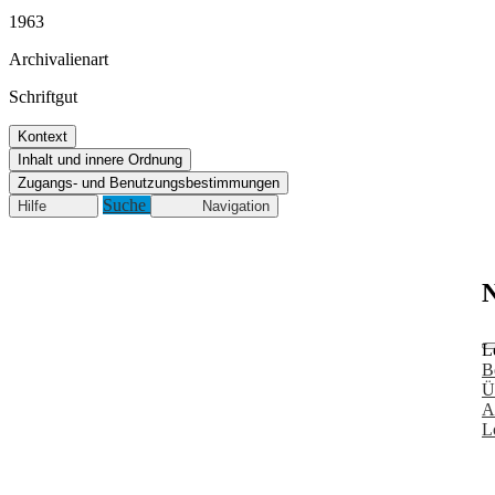
1963
Archivalienart
Schriftgut
Kontext
Inhalt und innere Ordnung
Zugangs- und Benutzungsbestimmungen
Suche
Hilfe
Navigation
N
L
B
Ü
A
L