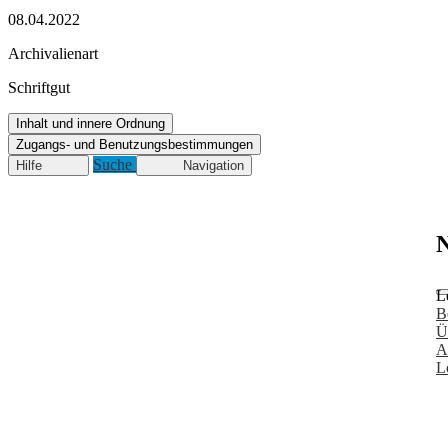
08.04.2022
Archivalienart
Schriftgut
Inhalt und innere Ordnung
Zugangs- und Benutzungsbestimmungen
Suche
Hilfe
Navigation
N
L
B
Ü
A
L