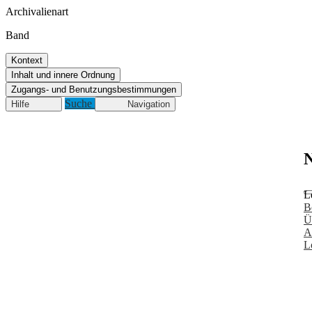
Archivalienart
Band
Kontext
Inhalt und innere Ordnung
Zugangs- und Benutzungsbestimmungen
Suche
Hilfe
Navigation
N
L
B
Ü
A
L