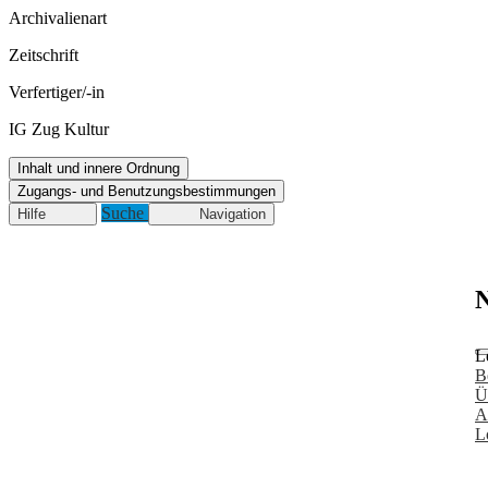
Archivalienart
Zeitschrift
Verfertiger/-in
IG Zug Kultur
Inhalt und innere Ordnung
Zugangs- und Benutzungsbestimmungen
Suche
Hilfe
Navigation
N
L
B
Ü
A
L