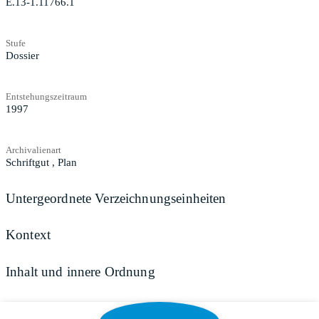
E.13-1.11766.1
Stufe
Dossier
Entstehungszeitraum
1997
Archivalienart
Schriftgut
,
Plan
Untergeordnete Verzeichnungseinheiten
Kontext
Inhalt und innere Ordnung
Zugangs- und Benutzungsbestimmungen