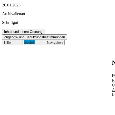
26.01.2023
Archivalienart
Schriftgut
Inhalt und innere Ordnung
Zugangs- und Benutzungsbestimmungen
Suche
Hilfe
Navigation
N
L
B
Ü
A
L