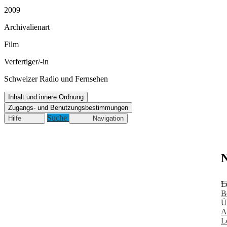
2009
Archivalienart
Film
Verfertiger/-in
Schweizer Radio und Fernsehen
Inhalt und innere Ordnung
Zugangs- und Benutzungsbestimmungen
Suche
Hilfe
Navigation
N
L
B
Ü
A
L