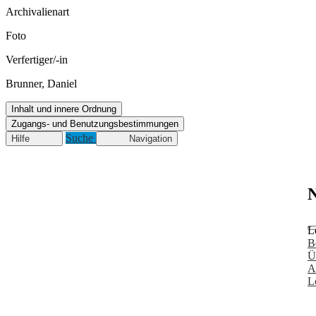
Archivalienart
Foto
Verfertiger/-in
Brunner, Daniel
Inhalt und innere Ordnung
Zugangs- und Benutzungsbestimmungen
Suche
Hilfe
Navigation
N
L
B
Ü
A
L