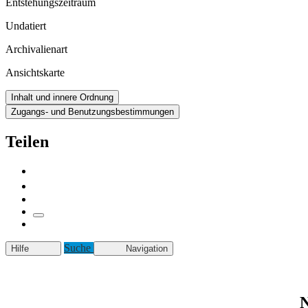
Entstehungszeitraum
Undatiert
Archivalienart
Ansichtskarte
Inhalt und innere Ordnung
Zugangs- und Benutzungsbestimmungen
Teilen
Suche
Hilfe
Navigation
N