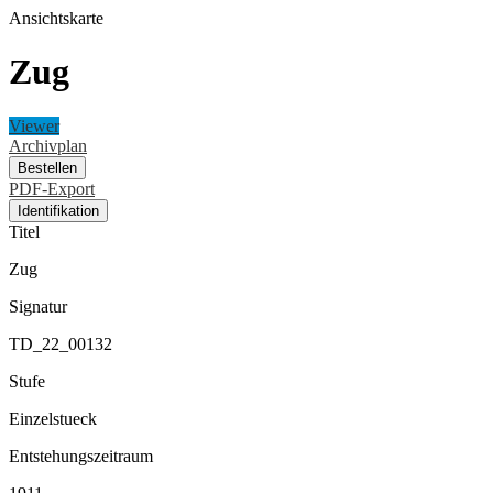
Ansichtskarte
Zug
Viewer
Archivplan
Bestellen
PDF-Export
Identifikation
Titel
Zug
Signatur
TD_22_00132
Stufe
Einzelstueck
Entstehungszeitraum