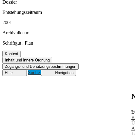
Dossier
Entstehungszeitraum
2001
Archivalienart
Schriftgut
,
Plan
Kontext
Inhalt und innere Ordnung
Zugangs- und Benutzungsbestimmungen
Suche
Hilfe
Navigation
N
L
B
Ü
A
L