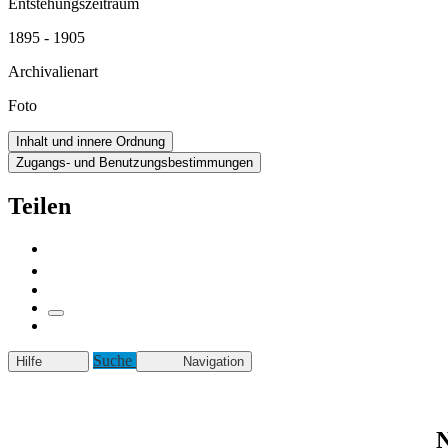
Entstehungszeitraum
1895 - 1905
Archivalienart
Foto
Inhalt und innere Ordnung
Zugangs- und Benutzungsbestimmungen
Teilen
Suche
Hilfe
Navigation
N