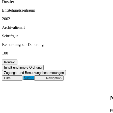
Dossier
Entstehungszeitraum
2002
Archivalienart
Schriftgut
Bemerkung zur Datierung
100
Kontext
Inhalt und innere Ordnung
Zugangs- und Benutzungsbestimmungen
Suche
Hilfe
Navigation
N
L