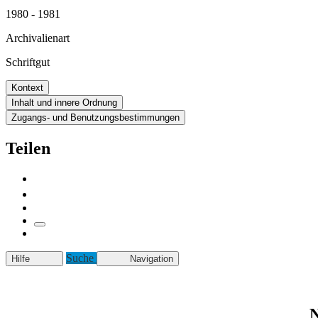
1980 - 1981
Archivalienart
Schriftgut
Kontext
Inhalt und innere Ordnung
Zugangs- und Benutzungsbestimmungen
Teilen
Suche
Hilfe
Navigation
N