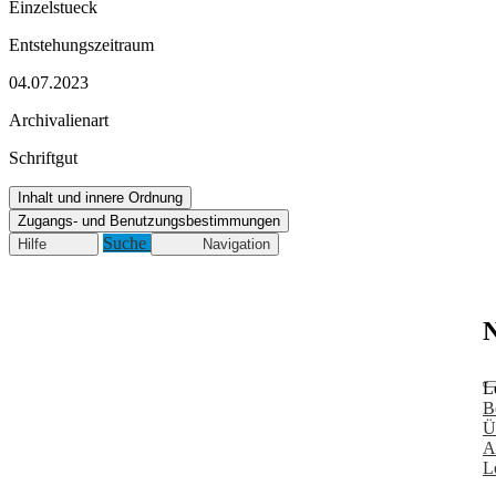
Einzelstueck
Entstehungszeitraum
04.07.2023
Archivalienart
Schriftgut
Inhalt und innere Ordnung
Zugangs- und Benutzungsbestimmungen
Suche
Hilfe
Navigation
N
L
B
Ü
A
L