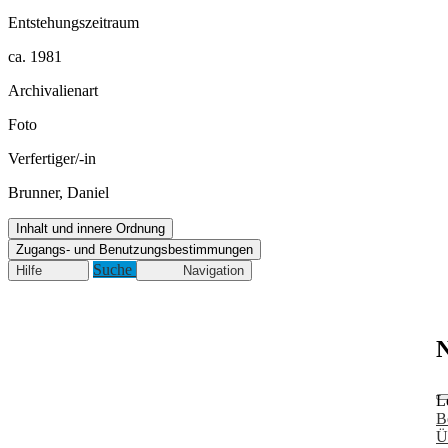
Entstehungszeitraum
ca. 1981
Archivalienart
Foto
Verfertiger/-in
Brunner, Daniel
Inhalt und innere Ordnung
Zugangs- und Benutzungsbestimmungen
Suche
Hilfe
Navigation
N
L
B
Ü