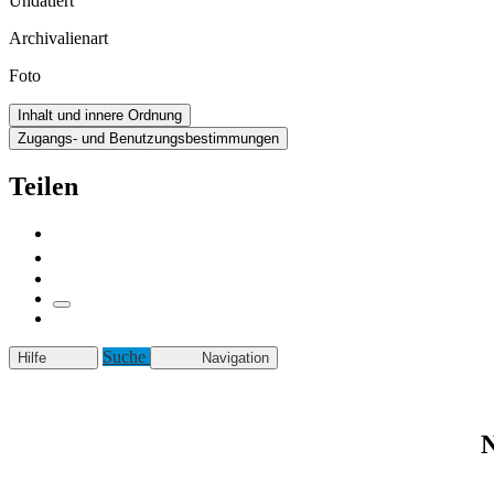
Undatiert
Archivalienart
Foto
Inhalt und innere Ordnung
Zugangs- und Benutzungsbestimmungen
Teilen
Suche
Hilfe
Navigation
N