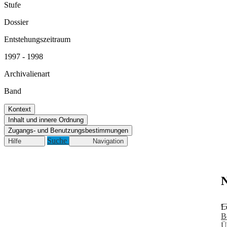
Stufe
Dossier
Entstehungszeitraum
1997 - 1998
Archivalienart
Band
Kontext
Inhalt und innere Ordnung
Zugangs- und Benutzungsbestimmungen
Suche
Hilfe
Navigation
N
L
B
Ü