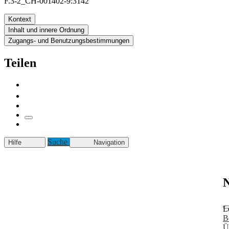
F.3-2_CH-001402-9:3142
Kontext
Inhalt und innere Ordnung
Zugangs- und Benutzungsbestimmungen
Teilen
Suche
Hilfe
Navigation
N
L
B
Ü