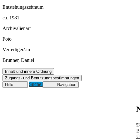
Entstehungszeitraum
ca. 1981
Archivalienart
Foto
Verfertiger/-in
Brunner, Daniel
Inhalt und innere Ordnung
Zugangs- und Benutzungsbestimmungen
Suche
Hilfe
Navigation
N
L
B
Ü