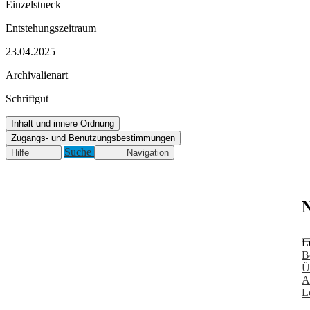
Einzelstueck
Entstehungszeitraum
23.04.2025
Archivalienart
Schriftgut
Inhalt und innere Ordnung
Zugangs- und Benutzungsbestimmungen
Suche
Hilfe
Navigation
N
L
B
Ü
A
L