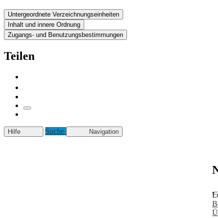
Untergeordnete Verzeichnungseinheiten
Inhalt und innere Ordnung
Zugangs- und Benutzungsbestimmungen
Teilen
Suche
Hilfe
Navigation
N
L
B
Ü