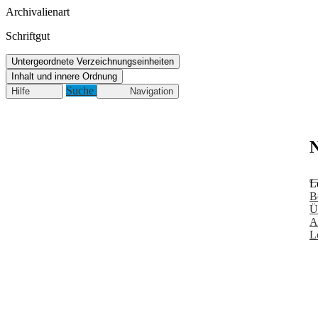
Archivalienart
Schriftgut
Untergeordnete Verzeichnungseinheiten
Inhalt und innere Ordnung
Suche
Hilfe
Navigation
N
L
B
Ü
A
L