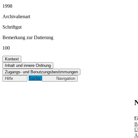
1998
Archivalienart
Schriftgut
Bemerkung zur Datierung
100
Kontext
Inhalt und innere Ordnung
Zugangs- und Benutzungsbestimmungen
Suche
Hilfe
Navigation
N
L
B
Ü
A