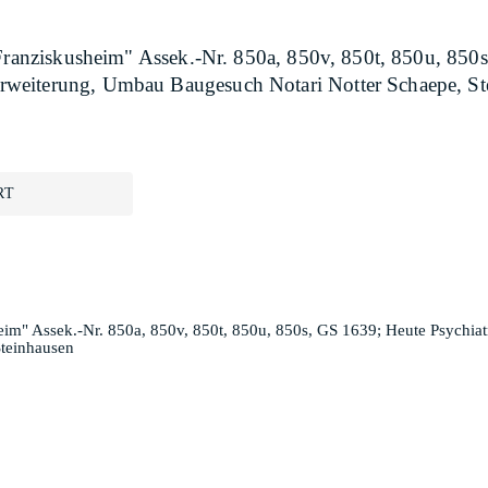
"Franziskusheim" Assek.-Nr. 850a, 850v, 850t, 850u, 850
weiterung, Umbau Baugesuch Notari Notter Schaepe, St
RT
heim" Assek.-Nr. 850a, 850v, 850t, 850u, 850s, GS 1639; Heute Psychi
teinhausen