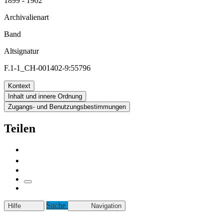
1899 - 1902
Archivalienart
Band
Altsignatur
F.1-1_CH-001402-9:55796
Kontext
Inhalt und innere Ordnung
Zugangs- und Benutzungsbestimmungen
Teilen
Suche
Hilfe
Navigation