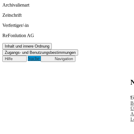
Archivalienart
Zeitschrift
Verfertiger/-in
ReFonlution AG
Inhalt und innere Ordnung
Zugangs- und Benutzungsbestimmungen
Suche
Hilfe
Navigation
N
L
B
Ü
A
L