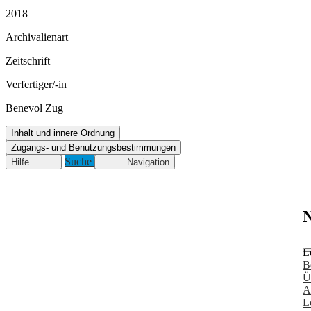
2018
Archivalienart
Zeitschrift
Verfertiger/-in
Benevol Zug
Inhalt und innere Ordnung
Zugangs- und Benutzungsbestimmungen
Suche
Hilfe
Navigation
N
L
B
Ü
A
L