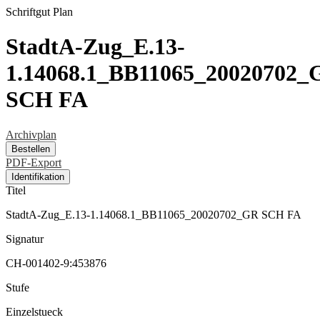
Schriftgut
Plan
StadtA-Zug_E.13-
1.14068.1_BB11065_20020702_
SCH FA
Archivplan
Bestellen
PDF-Export
Identifikation
Titel
StadtA-Zug_E.13-1.14068.1_BB11065_20020702_GR SCH FA
Signatur
CH-001402-9:453876
Stufe
Einzelstueck