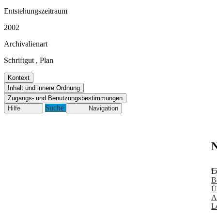
Entstehungszeitraum
2002
Archivalienart
Schriftgut
,
Plan
Kontext
Inhalt und innere Ordnung
Zugangs- und Benutzungsbestimmungen
Suche
Hilfe
Navigation
N
L
B
Ü
A
L