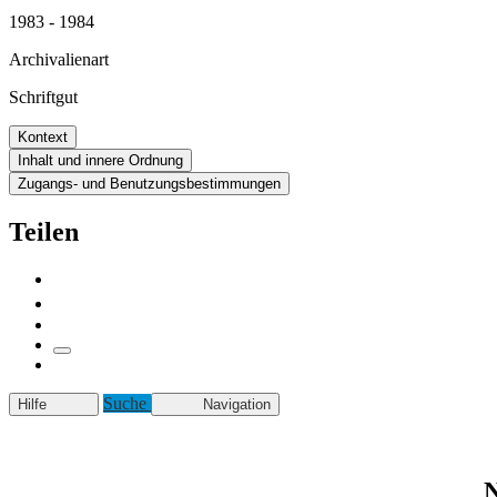
1983 - 1984
Archivalienart
Schriftgut
Kontext
Inhalt und innere Ordnung
Zugangs- und Benutzungsbestimmungen
Teilen
Suche
Hilfe
Navigation
N