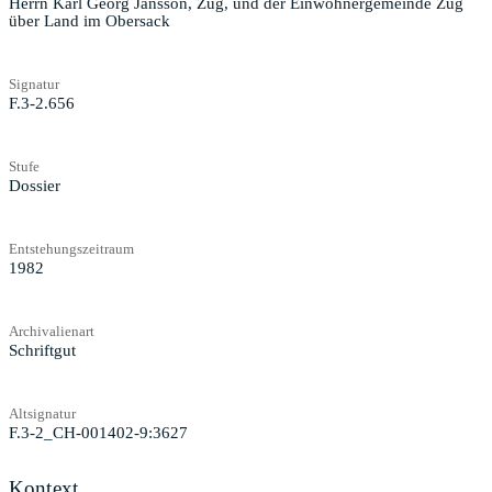
Herrn Karl Georg Jansson, Zug, und der Einwohnergemeinde Zug
über Land im Obersack
Signatur
F.3-2.656
Stufe
Dossier
Entstehungszeitraum
1982
Archivalienart
Schriftgut
Altsignatur
F.3-2_CH-001402-9:3627
Kontext