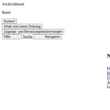
Archivalienart
Band
Kontext
Inhalt und innere Ordnung
Zugangs- und Benutzungsbestimmungen
Suche
Hilfe
Navigation
N
L
B
Ü
A
L