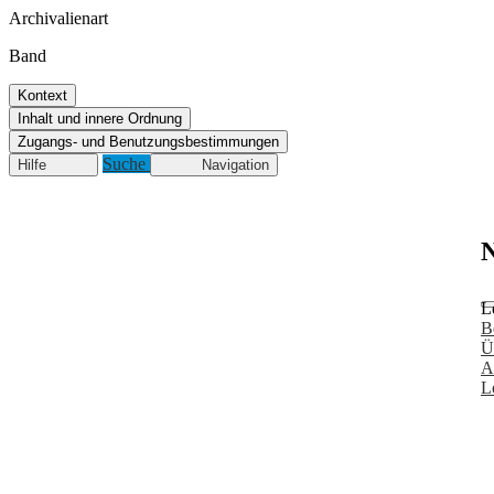
Archivalienart
Band
Kontext
Inhalt und innere Ordnung
Zugangs- und Benutzungsbestimmungen
Suche
Hilfe
Navigation
N
L
B
Ü
A
L