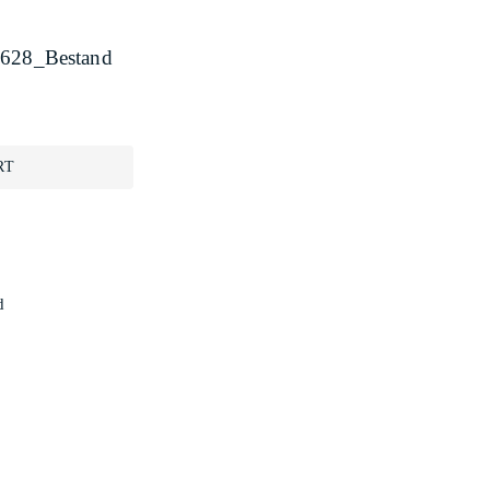
628_Bestand
RT
d