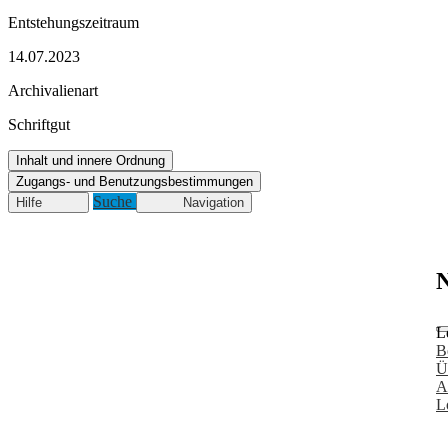
Entstehungszeitraum
14.07.2023
Archivalienart
Schriftgut
Inhalt und innere Ordnung
Zugangs- und Benutzungsbestimmungen
Suche
Hilfe
Navigation
N
L
B
Ü
A
L