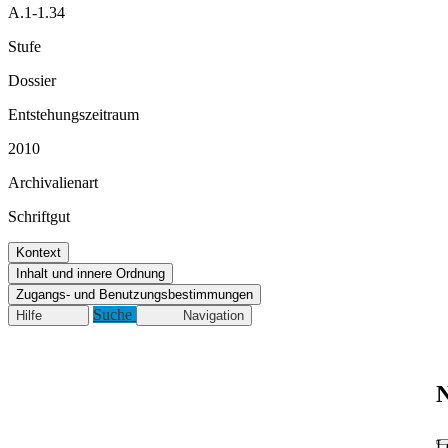
A.1-1.34
Stufe
Dossier
Entstehungszeitraum
2010
Archivalienart
Schriftgut
Kontext
Inhalt und innere Ordnung
Zugangs- und Benutzungsbestimmungen
Suche
Hilfe
Navigation
N
L