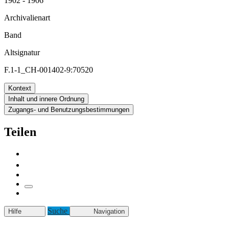
1902 - 1906
Archivalienart
Band
Altsignatur
F.1-1_CH-001402-9:70520
Kontext
Inhalt und innere Ordnung
Zugangs- und Benutzungsbestimmungen
Teilen
Suche
Hilfe
Navigation