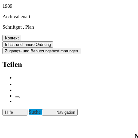
1989
Archivalienart
Schriftgut
,
Plan
Kontext
Inhalt und innere Ordnung
Zugangs- und Benutzungsbestimmungen
Teilen
Suche
Hilfe
Navigation
N