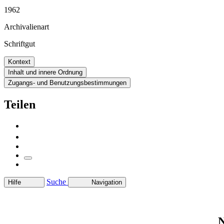
1962
Archivalienart
Schriftgut
Kontext
Inhalt und innere Ordnung
Zugangs- und Benutzungsbestimmungen
Teilen
Suche
Hilfe
Navigation
N