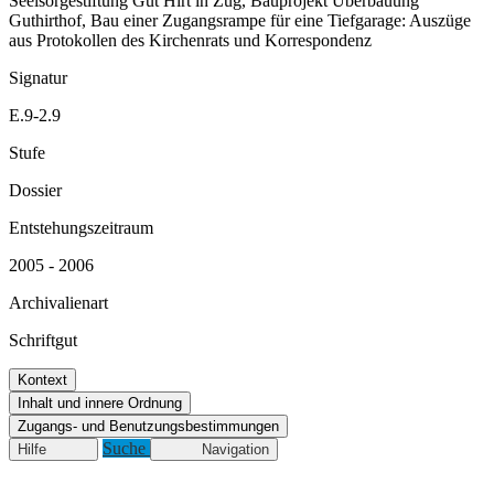
Seelsorgestiftung Gut Hirt in Zug, Bauprojekt Überbauung
Guthirthof, Bau einer Zugangsrampe für eine Tiefgarage: Auszüge
aus Protokollen des Kirchenrats und Korrespondenz
Signatur
E.9-2.9
Stufe
Dossier
Entstehungszeitraum
2005 - 2006
Archivalienart
Schriftgut
Kontext
Inhalt und innere Ordnung
Zugangs- und Benutzungsbestimmungen
Suche
Hilfe
Navigation