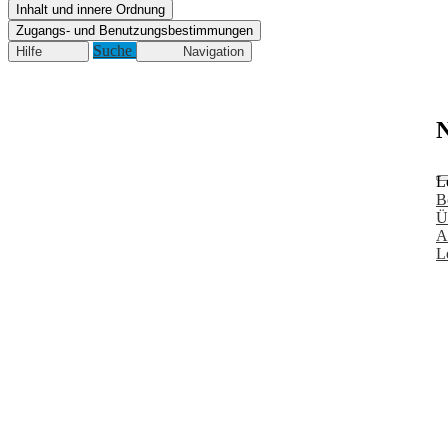
Inhalt und innere Ordnung
Zugangs- und Benutzungsbestimmungen
Suche
Hilfe
Navigation
N
L
B
Ü
A
L