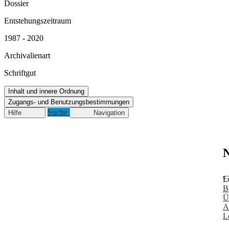
Dossier
Entstehungszeitraum
1987 - 2020
Archivalienart
Schriftgut
Inhalt und innere Ordnung
Zugangs- und Benutzungsbestimmungen
Suche
Hilfe
Navigation
N
L
B
Ü
A
L